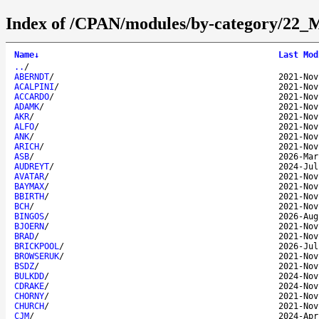
Index of /CPAN/modules/by-category/22
Name
↓
Last Mod
..
/
ABERNDT
/
2021-Nov
ACALPINI
/
2021-Nov
ACCARDO
/
2021-Nov
ADAMK
/
2021-Nov
AKR
/
2021-Nov
ALFO
/
2021-Nov
ANK
/
2021-Nov
ARICH
/
2021-Nov
ASB
/
2026-Mar
AUDREYT
/
2024-Jul
AVATAR
/
2021-Nov
BAYMAX
/
2021-Nov
BBIRTH
/
2021-Nov
BCH
/
2021-Nov
BINGOS
/
2026-Aug
BJOERN
/
2021-Nov
BRAD
/
2021-Nov
BRICKPOOL
/
2026-Jul
BROWSERUK
/
2021-Nov
BSDZ
/
2021-Nov
BULKDD
/
2024-Nov
CDRAKE
/
2024-Nov
CHORNY
/
2021-Nov
CHURCH
/
2021-Nov
CJM
/
2024-Apr