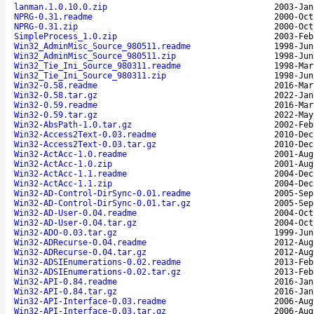
lanman.1.0.10.0.zip
2003-Jan
NPRG-0.31.readme
2000-Oct
NPRG-0.31.zip
2000-Oct
SimpleProcess_1.0.zip
2003-Feb
Win32_AdminMisc_Source_980511.readme
1998-Jun
Win32_AdminMisc_Source_980511.zip
1998-Jun
Win32_Tie_Ini_Source_980311.readme
1998-Mar
Win32_Tie_Ini_Source_980311.zip
1998-Jun
Win32-0.58.readme
2016-Mar
Win32-0.58.tar.gz
2022-Jan
Win32-0.59.readme
2016-Mar
Win32-0.59.tar.gz
2022-May
Win32-AbsPath-1.0.tar.gz
2002-Feb
Win32-Access2Text-0.03.readme
2010-Dec
Win32-Access2Text-0.03.tar.gz
2010-Dec
Win32-ActAcc-1.0.readme
2001-Aug
Win32-ActAcc-1.0.zip
2001-Aug
Win32-ActAcc-1.1.readme
2004-Dec
Win32-ActAcc-1.1.zip
2004-Dec
Win32-AD-Control-DirSync-0.01.readme
2005-Sep
Win32-AD-Control-DirSync-0.01.tar.gz
2005-Sep
Win32-AD-User-0.04.readme
2004-Oct
Win32-AD-User-0.04.tar.gz
2004-Oct
Win32-ADO-0.03.tar.gz
1999-Jun
Win32-ADRecurse-0.04.readme
2012-Aug
Win32-ADRecurse-0.04.tar.gz
2012-Aug
Win32-ADSIEnumerations-0.02.readme
2013-Feb
Win32-ADSIEnumerations-0.02.tar.gz
2013-Feb
Win32-API-0.84.readme
2016-Jan
Win32-API-0.84.tar.gz
2016-Jan
Win32-API-Interface-0.03.readme
2006-Aug
Win32-API-Interface-0.03.tar.gz
2006-Aug