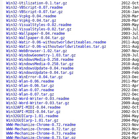
Win32-Utilization-0.1.tar.gz
2012-Oct
Win32-VBScript-0.07.readme
2016-Jan
Win32-VBScript-0.07.tar.gz
2016-Jan
Win32-Vcpkg-0.04.readme
2020-Mar
Win32-Vcpkg-0.04.tar.gz
2020-Mar
Win32-VisualStyles-0.02.readme
2009-May
Win32-VisualStyles-0.02.tar.gz
2009-Jul
Win32-Wallpaper-0.04.readme
2003-Jul
Win32-Wallpaper-0.04.tar.gz
2003-Jul
Win32-Watir-0.06-withoutworldwriteables.readme
2011-Aug
Win32-Watir-0.06-withoutworldwriteables.tar.gz
2011-Aug
Win32-WebBrowser-1.02.tar.gz
2007-Nov
Win32-WindowGeometry-1.03.tar.gz
2020-Jul
Win32-WindowsMedia-0.258.readme
2010-Aug
Win32-WindowsMedia-0.258.tar.gz
2010-Aug
Win32-WindowsUpdate-0.04.readme
2009-Feb
Win32-WindowsUpdate-0.04.tar.gz
2009-Feb
Win32-WinError-0.04.tar.gz
2013-Dec
Win32-Wlan-0.06.readme
2011-Mar
Win32-Wlan-0.06.tar.gz
2011-Apr
Win32-Wlan-0.07.readme
2022-Dec
Win32-Wlan-0.07.tar.gz
2022-Dec
Win32-Word-Writer-0.03.readme
2009-Aug
Win32-Word-Writer-0.03.tar.gz
2009-Aug
Win32API-MIDI-0.04.readme
2002-Oct
Win32API-MIDI-0.04.tar.gz
2002-Oct
Win32GUICarp-1.01.readme
2004-May
Win32GUICarp-1.01.tar.gz
2004-May
WWW-Mechanize-Chrome-0.72.readme
2023-Nov
WWW-Mechanize-Chrome-0.72.tar.gz
2023-Nov
WWW-Mechanize-Chrome-0.73.readme
2024-Mar
WWW-Mechanize-Chrome-0.73.tar.gz
2024-Mar