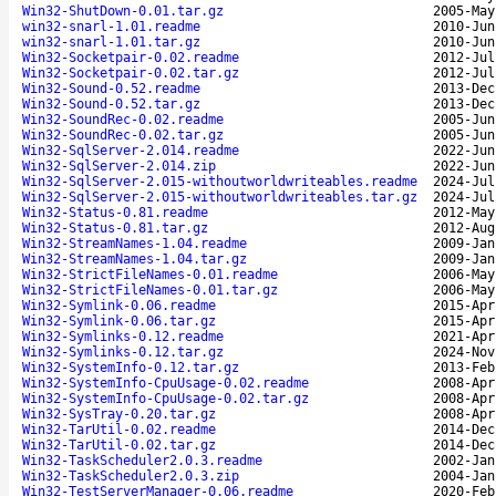
Win32-ShutDown-0.01.tar.gz
2005-May
win32-snarl-1.01.readme
2010-Jun
win32-snarl-1.01.tar.gz
2010-Jun
Win32-Socketpair-0.02.readme
2012-Jul
Win32-Socketpair-0.02.tar.gz
2012-Jul
Win32-Sound-0.52.readme
2013-Dec
Win32-Sound-0.52.tar.gz
2013-Dec
Win32-SoundRec-0.02.readme
2005-Jun
Win32-SoundRec-0.02.tar.gz
2005-Jun
Win32-SqlServer-2.014.readme
2022-Jun
Win32-SqlServer-2.014.zip
2022-Jun
Win32-SqlServer-2.015-withoutworldwriteables.readme
2024-Jul
Win32-SqlServer-2.015-withoutworldwriteables.tar.gz
2024-Jul
Win32-Status-0.81.readme
2012-May
Win32-Status-0.81.tar.gz
2012-Aug
Win32-StreamNames-1.04.readme
2009-Jan
Win32-StreamNames-1.04.tar.gz
2009-Jan
Win32-StrictFileNames-0.01.readme
2006-May
Win32-StrictFileNames-0.01.tar.gz
2006-May
Win32-Symlink-0.06.readme
2015-Apr
Win32-Symlink-0.06.tar.gz
2015-Apr
Win32-Symlinks-0.12.readme
2021-Apr
Win32-Symlinks-0.12.tar.gz
2024-Nov
Win32-SystemInfo-0.12.tar.gz
2013-Feb
Win32-SystemInfo-CpuUsage-0.02.readme
2008-Apr
Win32-SystemInfo-CpuUsage-0.02.tar.gz
2008-Apr
Win32-SysTray-0.20.tar.gz
2008-Apr
Win32-TarUtil-0.02.readme
2014-Dec
Win32-TarUtil-0.02.tar.gz
2014-Dec
Win32-TaskScheduler2.0.3.readme
2002-Jan
Win32-TaskScheduler2.0.3.zip
2004-Jan
Win32-TestServerManager-0.06.readme
2020-Feb