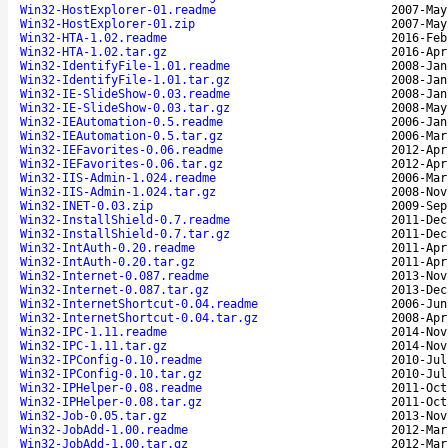
Win32-HostExplorer-01.readme
2007-May
Win32-HostExplorer-01.zip
2007-May
Win32-HTA-1.02.readme
2016-Feb
Win32-HTA-1.02.tar.gz
2016-Apr
Win32-IdentifyFile-1.01.readme
2008-Jan
Win32-IdentifyFile-1.01.tar.gz
2008-Jan
Win32-IE-SlideShow-0.03.readme
2008-Jan
Win32-IE-SlideShow-0.03.tar.gz
2008-May
Win32-IEAutomation-0.5.readme
2006-Jan
Win32-IEAutomation-0.5.tar.gz
2006-Mar
Win32-IEFavorites-0.06.readme
2012-Apr
Win32-IEFavorites-0.06.tar.gz
2012-Apr
Win32-IIS-Admin-1.024.readme
2006-Mar
Win32-IIS-Admin-1.024.tar.gz
2008-Nov
Win32-INET-0.03.zip
2009-Sep
Win32-InstallShield-0.7.readme
2011-Dec
Win32-InstallShield-0.7.tar.gz
2011-Dec
Win32-IntAuth-0.20.readme
2011-Apr
Win32-IntAuth-0.20.tar.gz
2011-Apr
Win32-Internet-0.087.readme
2013-Nov
Win32-Internet-0.087.tar.gz
2013-Dec
Win32-InternetShortcut-0.04.readme
2006-Jun
Win32-InternetShortcut-0.04.tar.gz
2008-Apr
Win32-IPC-1.11.readme
2014-Nov
Win32-IPC-1.11.tar.gz
2014-Nov
Win32-IPConfig-0.10.readme
2010-Jul
Win32-IPConfig-0.10.tar.gz
2010-Jul
Win32-IPHelper-0.08.readme
2011-Oct
Win32-IPHelper-0.08.tar.gz
2011-Oct
Win32-Job-0.05.tar.gz
2013-Nov
Win32-JobAdd-1.00.readme
2012-Mar
Win32-JobAdd-1.00.tar.gz
2012-Mar