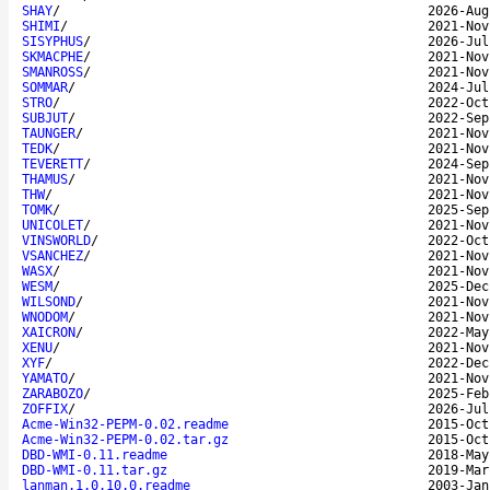
SHAY
/
2026-Aug
SHIMI
/
2021-Nov
SISYPHUS
/
2026-Jul
SKMACPHE
/
2021-Nov
SMANROSS
/
2021-Nov
SOMMAR
/
2024-Jul
STRO
/
2022-Oct
SUBJUT
/
2022-Sep
TAUNGER
/
2021-Nov
TEDK
/
2021-Nov
TEVERETT
/
2024-Sep
THAMUS
/
2021-Nov
THW
/
2021-Nov
TOMK
/
2025-Sep
UNICOLET
/
2021-Nov
VINSWORLD
/
2022-Oct
VSANCHEZ
/
2021-Nov
WASX
/
2021-Nov
WESM
/
2025-Dec
WILSOND
/
2021-Nov
WNODOM
/
2021-Nov
XAICRON
/
2022-May
XENU
/
2021-Nov
XYF
/
2022-Dec
YAMATO
/
2021-Nov
ZARABOZO
/
2025-Feb
ZOFFIX
/
2026-Jul
Acme-Win32-PEPM-0.02.readme
2015-Oct
Acme-Win32-PEPM-0.02.tar.gz
2015-Oct
DBD-WMI-0.11.readme
2018-May
DBD-WMI-0.11.tar.gz
2019-Mar
lanman.1.0.10.0.readme
2003-Jan