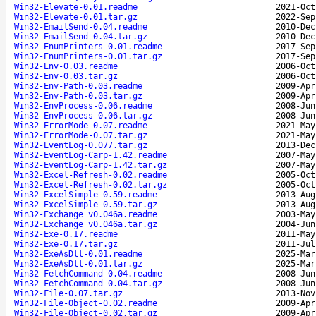
Win32-Elevate-0.01.readme
2021-Oct
Win32-Elevate-0.01.tar.gz
2022-Sep
Win32-EmailSend-0.04.readme
2010-Dec
Win32-EmailSend-0.04.tar.gz
2010-Dec
Win32-EnumPrinters-0.01.readme
2017-Sep
Win32-EnumPrinters-0.01.tar.gz
2017-Sep
Win32-Env-0.03.readme
2006-Oct
Win32-Env-0.03.tar.gz
2006-Oct
Win32-Env-Path-0.03.readme
2009-Apr
Win32-Env-Path-0.03.tar.gz
2009-Apr
Win32-EnvProcess-0.06.readme
2008-Jun
Win32-EnvProcess-0.06.tar.gz
2008-Jun
Win32-ErrorMode-0.07.readme
2021-May
Win32-ErrorMode-0.07.tar.gz
2021-May
Win32-EventLog-0.077.tar.gz
2013-Dec
Win32-EventLog-Carp-1.42.readme
2007-May
Win32-EventLog-Carp-1.42.tar.gz
2007-May
Win32-Excel-Refresh-0.02.readme
2005-Oct
Win32-Excel-Refresh-0.02.tar.gz
2005-Oct
Win32-ExcelSimple-0.59.readme
2013-Aug
Win32-ExcelSimple-0.59.tar.gz
2013-Aug
Win32-Exchange_v0.046a.readme
2003-May
Win32-Exchange_v0.046a.tar.gz
2004-Jun
Win32-Exe-0.17.readme
2011-May
Win32-Exe-0.17.tar.gz
2011-Jul
Win32-ExeAsDll-0.01.readme
2025-Mar
Win32-ExeAsDll-0.01.tar.gz
2025-Mar
Win32-FetchCommand-0.04.readme
2008-Jun
Win32-FetchCommand-0.04.tar.gz
2008-Jun
Win32-File-0.07.tar.gz
2013-Nov
Win32-File-Object-0.02.readme
2009-Apr
Win32-File-Object-0.02.tar.gz
2009-Apr