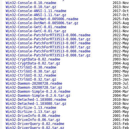
Win32-Console-0.10.readme
2013-Nov
Win32-Console-0.10.tar.gz
2013-Nov
Win32-Console-ANSI-1.11.readme
2017-Oct
Win32-Console-ANSI-1.11.tar.gz
2017-Oct
Win32-Console-DotNet-0.005006.readme
2025-Feb
Win32-Console-DotNet-0.005006.tar.gz
2025-Aug
Win32-Console-GetC-0.01.readme
2011-Nov
Win32-Console-GetC-0.01.tar.gz
2011-Nov
Win32-Console-PatchForRT33513-0.006.readme
2022-May
Win32-Console-PatchForRT33513-0.006.tar.gz
2022-May
Win32-Console-PatchForRT33513-0.007.readme
2022-May
Win32-Console-PatchForRT33513-0.007.tar.gz
2022-May
Win32-Console-PatchForRT33513-0.008.readme
2022-May
Win32-Console-PatchForRT33513-0.008.tar.gz
2022-May
Win32-CryptData-0.02.readme
2003-Nov
Win32-CryptData-0.02.tar.gz
2004-Aug
Win32-CtrlGUI-0.30.readme
2002-May
Win32-CtrlGUI-0.30.tar.gz
2002-May
Win32-CtrlGUI-0.32.readme
2015-Jan
Win32-CtrlGUI-0.32.tar.gz
2015-Jan
Win32-Daemon-20200728.readme
2020-Jul
Win32-Daemon-20200728.tar.gz
2020-Jul
Win32-Daemon-Simple-0.2.6.readme
2004-Mar
Win32-Daemon-Simple-0.2.6.tar.gz
2004-Mar
Win32-Detached-1.103080.readme
2010-Nov
Win32-Detached-1.103080.tar.gz
2010-Nov
Win32-DirSize-1.13.readme
2005-May
Win32-DirSize-1.13.tar.gz
2005-May
Win32-DriveInfo-0.06.readme
2001-Feb
Win32-DriveInfo-0.06.tar.gz
2001-Feb
Win32-DriverQuery-0.02.readme
2015-Feb
Win32-DriverQuery-0.02.tar.gz
2015-Feb