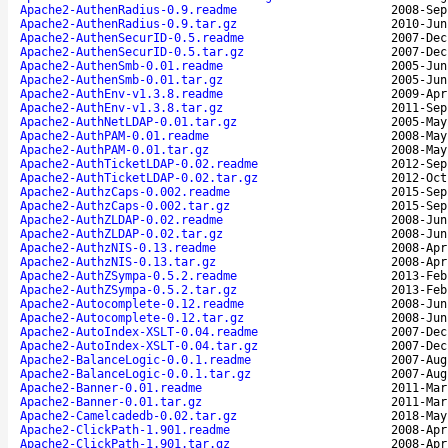
Apache2-AuthenRadius-0.9.readme
2008-Sep
Apache2-AuthenRadius-0.9.tar.gz
2010-Jun
Apache2-AuthenSecurID-0.5.readme
2007-Dec
Apache2-AuthenSecurID-0.5.tar.gz
2007-Dec
Apache2-AuthenSmb-0.01.readme
2005-Jun
Apache2-AuthenSmb-0.01.tar.gz
2005-Jun
Apache2-AuthEnv-v1.3.8.readme
2009-Apr
Apache2-AuthEnv-v1.3.8.tar.gz
2011-Sep
Apache2-AuthNetLDAP-0.01.tar.gz
2005-May
Apache2-AuthPAM-0.01.readme
2008-May
Apache2-AuthPAM-0.01.tar.gz
2008-May
Apache2-AuthTicketLDAP-0.02.readme
2012-Sep
Apache2-AuthTicketLDAP-0.02.tar.gz
2012-Oct
Apache2-AuthzCaps-0.002.readme
2015-Sep
Apache2-AuthzCaps-0.002.tar.gz
2015-Sep
Apache2-AuthZLDAP-0.02.readme
2008-Jun
Apache2-AuthZLDAP-0.02.tar.gz
2008-Jun
Apache2-AuthzNIS-0.13.readme
2008-Apr
Apache2-AuthzNIS-0.13.tar.gz
2008-Apr
Apache2-AuthZSympa-0.5.2.readme
2013-Feb
Apache2-AuthZSympa-0.5.2.tar.gz
2013-Feb
Apache2-Autocomplete-0.12.readme
2008-Jun
Apache2-Autocomplete-0.12.tar.gz
2008-Jun
Apache2-AutoIndex-XSLT-0.04.readme
2007-Dec
Apache2-AutoIndex-XSLT-0.04.tar.gz
2007-Dec
Apache2-BalanceLogic-0.0.1.readme
2007-Aug
Apache2-BalanceLogic-0.0.1.tar.gz
2007-Aug
Apache2-Banner-0.01.readme
2011-Mar
Apache2-Banner-0.01.tar.gz
2011-Mar
Apache2-Camelcadedb-0.02.tar.gz
2018-May
Apache2-ClickPath-1.901.readme
2008-Apr
Apache2-ClickPath-1.901.tar.gz
2008-Apr