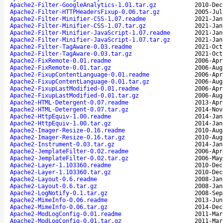
Apache2-Filter-GoogleAnalytics-1.01.tar.gz
2010-Dec
Apache2-Filter-HTTPHeadersFixup-0.06.tar.gz
2005-Jul
Apache2-Filter-Minifier-CSS-1.07.readme
2021-Jan
Apache2-Filter-Minifier-CSS-1.07.tar.gz
2021-Jan
Apache2-Filter-Minifier-JavaScript-1.07.readme
2021-Jan
Apache2-Filter-Minifier-JavaScript-1.07.tar.gz
2021-Jan
Apache2-Filter-TagAware-0.03.readme
2021-Oct
Apache2-Filter-TagAware-0.03.tar.gz
2021-Oct
Apache2-FixRemote-0.01.readme
2006-Apr
Apache2-FixRemote-0.01.tar.gz
2006-Aug
Apache2-FixupContentLanguage-0.01.readme
2006-Apr
Apache2-FixupContentLanguage-0.01.tar.gz
2006-Aug
Apache2-FixupLastModified-0.01.readme
2006-Apr
Apache2-FixupLastModified-0.01.tar.gz
2006-Aug
Apache2-HTML-Detergent-0.07.readme
2013-Apr
Apache2-HTML-Detergent-0.07.tar.gz
2014-Nov
Apache2-HttpEquiv-1.00.readme
2014-Jan
Apache2-HttpEquiv-1.00.tar.gz
2014-Jan
Apache2-Imager-Resize-0.16.readme
2010-Aug
Apache2-Imager-Resize-0.16.tar.gz
2010-Aug
Apache2-Instrument-0.03.tar.gz
2014-Jan
Apache2-JemplateFilter-0.02.readme
2006-Apr
Apache2-JemplateFilter-0.02.tar.gz
2006-May
Apache2-Layer-1.103360.readme
2010-Dec
Apache2-Layer-1.103360.tar.gz
2010-Dec
Apache2-Layout-0.6.readme
2008-Jan
Apache2-Layout-0.6.tar.gz
2008-Jan
Apache2-LogNotify-0.1.tar.gz
2008-Sep
Apache2-MimeInfo-0.06.readme
2013-Jun
Apache2-MimeInfo-0.06.tar.gz
2014-Dec
Apache2-ModLogConfig-0.01.readme
2011-Mar
Apache2-ModLogConfig-0.01.tar.gz
2011-Mar