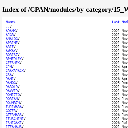
Index of /CPAN/modules/by-category/
Name
↓
Last Mod
..
/
ADAMK
/
2021-Nov
AJGB
/
2021-Nov
ANALOG
/
2021-Nov
APRIME
/
2021-Nov
ARIF
/
2021-Nov
AWKAY
/
2021-Nov
BORISZ
/
2021-Nov
BPMEDLEY
/
2021-Nov
CEESHEK
/
2021-Nov
CJM
/
2024-Apr
CRAKRJACK
/
2021-Nov
CSA
/
2021-Nov
DAMI
/
2026-Apr
DAMOG
/
2025-Dec
DAROLD
/
2021-Nov
DAVVID
/
2021-Nov
DOMIZIO
/
2021-Nov
DORIAN
/
2024-Jan
DOUMBZH
/
2021-Nov
FUJIWARA
/
2026-Jan
GOZER
/
2021-Nov
GTERMARS
/
2026-Jun
IFUSCHINI
/
2021-Nov
ISHIGAKI
/
2026-Jul
ITEAHAUS
/
2021-Nov