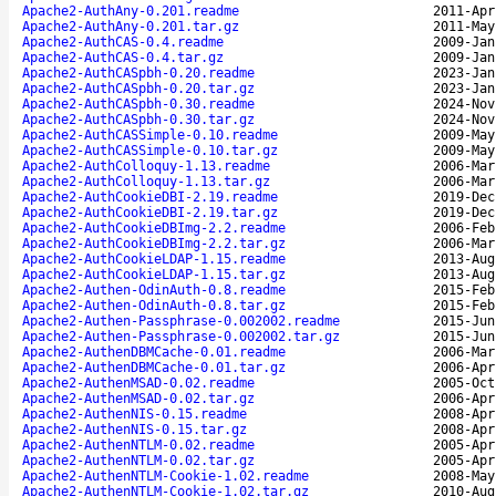
Apache2-AuthAny-0.201.readme
2011-Apr
Apache2-AuthAny-0.201.tar.gz
2011-May
Apache2-AuthCAS-0.4.readme
2009-Jan
Apache2-AuthCAS-0.4.tar.gz
2009-Jan
Apache2-AuthCASpbh-0.20.readme
2023-Jan
Apache2-AuthCASpbh-0.20.tar.gz
2023-Jan
Apache2-AuthCASpbh-0.30.readme
2024-Nov
Apache2-AuthCASpbh-0.30.tar.gz
2024-Nov
Apache2-AuthCASSimple-0.10.readme
2009-May
Apache2-AuthCASSimple-0.10.tar.gz
2009-May
Apache2-AuthColloquy-1.13.readme
2006-Mar
Apache2-AuthColloquy-1.13.tar.gz
2006-Mar
Apache2-AuthCookieDBI-2.19.readme
2019-Dec
Apache2-AuthCookieDBI-2.19.tar.gz
2019-Dec
Apache2-AuthCookieDBImg-2.2.readme
2006-Feb
Apache2-AuthCookieDBImg-2.2.tar.gz
2006-Mar
Apache2-AuthCookieLDAP-1.15.readme
2013-Aug
Apache2-AuthCookieLDAP-1.15.tar.gz
2013-Aug
Apache2-Authen-OdinAuth-0.8.readme
2015-Feb
Apache2-Authen-OdinAuth-0.8.tar.gz
2015-Feb
Apache2-Authen-Passphrase-0.002002.readme
2015-Jun
Apache2-Authen-Passphrase-0.002002.tar.gz
2015-Jun
Apache2-AuthenDBMCache-0.01.readme
2006-Mar
Apache2-AuthenDBMCache-0.01.tar.gz
2006-Apr
Apache2-AuthenMSAD-0.02.readme
2005-Oct
Apache2-AuthenMSAD-0.02.tar.gz
2006-Apr
Apache2-AuthenNIS-0.15.readme
2008-Apr
Apache2-AuthenNIS-0.15.tar.gz
2008-Apr
Apache2-AuthenNTLM-0.02.readme
2005-Apr
Apache2-AuthenNTLM-0.02.tar.gz
2005-Apr
Apache2-AuthenNTLM-Cookie-1.02.readme
2008-May
Apache2-AuthenNTLM-Cookie-1.02.tar.gz
2010-Aug