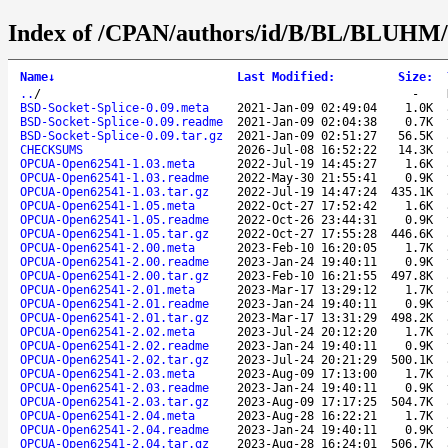
Index of /CPAN/authors/id/B/BL/BLUHM/
Name
↓
Last Modified
:
Size
:
..
/
-
BSD-Socket-Splice-0.09.meta
2021-Jan-09 02:49:04
1.0K
BSD-Socket-Splice-0.09.readme
2021-Jan-09 02:04:38
0.7K
BSD-Socket-Splice-0.09.tar.gz
2021-Jan-09 02:51:27
56.5K
CHECKSUMS
2026-Jul-08 16:52:22
14.3K
OPCUA-Open62541-1.03.meta
2022-Jul-19 14:45:27
1.6K
OPCUA-Open62541-1.03.readme
2022-May-30 21:55:41
0.9K
OPCUA-Open62541-1.03.tar.gz
2022-Jul-19 14:47:24
435.1K
OPCUA-Open62541-1.05.meta
2022-Oct-27 17:52:42
1.6K
OPCUA-Open62541-1.05.readme
2022-Oct-26 23:44:31
0.9K
OPCUA-Open62541-1.05.tar.gz
2022-Oct-27 17:55:28
446.6K
OPCUA-Open62541-2.00.meta
2023-Feb-10 16:20:05
1.7K
OPCUA-Open62541-2.00.readme
2023-Jan-24 19:40:11
0.9K
OPCUA-Open62541-2.00.tar.gz
2023-Feb-10 16:21:55
497.8K
OPCUA-Open62541-2.01.meta
2023-Mar-17 13:29:12
1.7K
OPCUA-Open62541-2.01.readme
2023-Jan-24 19:40:11
0.9K
OPCUA-Open62541-2.01.tar.gz
2023-Mar-17 13:31:29
498.2K
OPCUA-Open62541-2.02.meta
2023-Jul-24 20:12:20
1.7K
OPCUA-Open62541-2.02.readme
2023-Jan-24 19:40:11
0.9K
OPCUA-Open62541-2.02.tar.gz
2023-Jul-24 20:21:29
500.1K
OPCUA-Open62541-2.03.meta
2023-Aug-09 17:13:00
1.7K
OPCUA-Open62541-2.03.readme
2023-Jan-24 19:40:11
0.9K
OPCUA-Open62541-2.03.tar.gz
2023-Aug-09 17:17:25
504.7K
OPCUA-Open62541-2.04.meta
2023-Aug-28 16:22:21
1.7K
OPCUA-Open62541-2.04.readme
2023-Jan-24 19:40:11
0.9K
OPCUA-Open62541-2.04.tar.gz
2023-Aug-28 16:24:01
506.7K